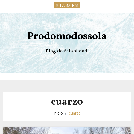
Saltar
2:17:37 PM
al
contenido
Prodomodossola
Blog de Actualidad.
cuarzo
Inicio
cuarzo