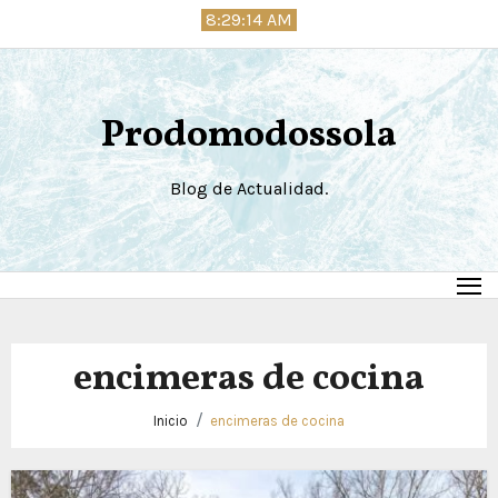
Saltar
8:29:14 AM
al
contenido
Prodomodossola
Blog de Actualidad.
encimeras de cocina
Inicio
encimeras de cocina