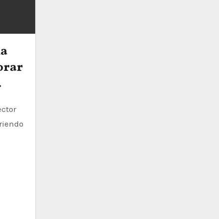
la
orar
rriendo