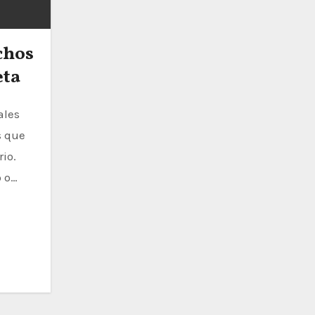
chos
eta
s que
io.
 o…