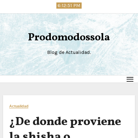
Saltar
6:12:52 PM
al
contenido
Prodomodossola
Blog de Actualidad.
Actualidad
¿De donde proviene
la shisha o