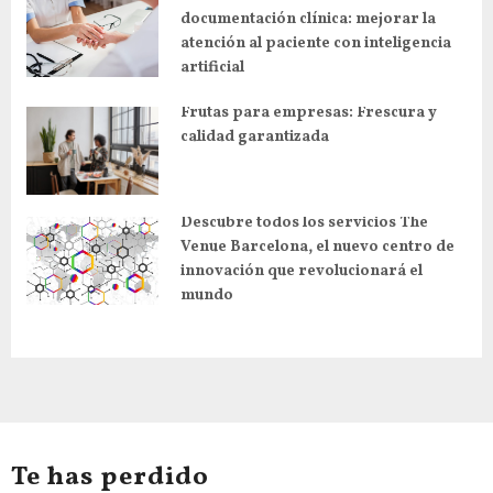
c
documentación clínica: mejorar la
i
atención al paciente con inteligencia
artificial
ó
n
Frutas para empresas: Frescura y
calidad garantizada
d
e
e
Descubre todos los servicios The
n
Venue Barcelona, el nuevo centro de
innovación que revolucionará el
t
mundo
r
a
d
a
s
Te has perdido