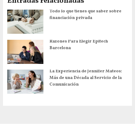
Entradas relacionadas
ó
Todo lo que tienes que saber sobre
n
financiación privada
d
e
Razones Para Elegir Epitech
e
Barcelona
n
t
r
La Experiencia de Jennifer Mateos:
Más de una Década al Servicio de la
a
Comunicación
d
a
s