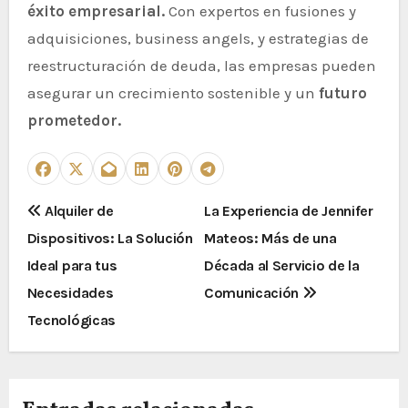
éxito empresarial.
Con expertos en fusiones y
adquisiciones, business angels, y estrategias de
reestructuración de deuda, las empresas pueden
asegurar un crecimiento sostenible y un
futuro
prometedor.
N
Alquiler de
La Experiencia de Jennifer
a
Dispositivos: La Solución
Mateos: Más de una
v
Ideal para tus
Década al Servicio de la
e
Necesidades
Comunicación
g
Tecnológicas
a
c
i