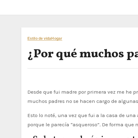
Estilo de vida
Hogar
¿Por qué muchos p
Desde que fui madre por primera vez me he preguntado esto. Si bien el padre de mis hijos siempre estuvo ahí para cuando lo necesité, he notado que
muchos padres no se hacen cargo de algunas 
Esto lo noté, una vez que fui a la casa de u
porque le parecía “asqueroso”. De forma que 