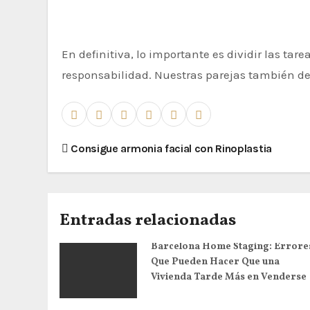
En definitiva, lo importante es dividir las t
responsabilidad. Nuestras parejas también deb
N
Consigue armonia facial con Rinoplastia
a
v
e
Entradas relacionadas
g
Barcelona Home Staging: Errore
a
Que Pueden Hacer Que una
c
Vivienda Tarde Más en Venderse
i